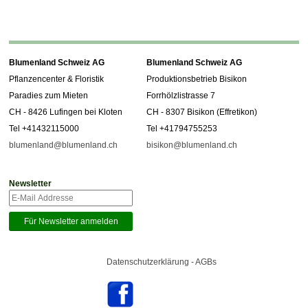
Blumenland Schweiz AG
Blumenland Schweiz AG
Pflanzencenter & Floristik
Produktionsbetrieb Bisikon
Paradies zum Mieten
Forrhölzlistrasse 7
CH - 8426 Lufingen bei Kloten
CH - 8307 Bisikon (Effretikon)
Tel +41432115000
Tel +41794755253
blumenland@blumenland.ch
bisikon@blumenland.ch
Newsletter
Datenschutzerklärung - AGBs