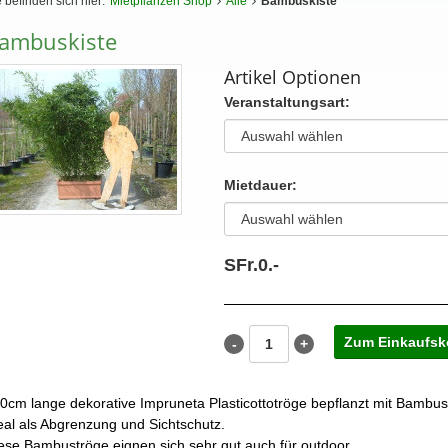
 befinden sich hier:
Mietpflanzen Shop
Alle
Bambuskiste
ambuskiste
Artikel Optionen
Veranstaltungsart:
Mietdauer:
SFr.
0.
-
0cm lange dekorative Impruneta Plasticottotröge bepflanzt mit Bambu
eal als Abgrenzung und Sichtschutz.
ese Bambuströge eignen sich sehr gut auch für outdoor.