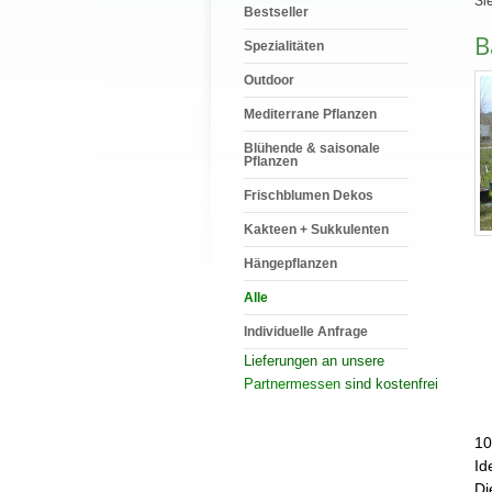
Sie
Bestseller
B
Spezialitäten
Outdoor
Mediterrane Pflanzen
Blühende & saisonale
Pflanzen
Frischblumen Dekos
Kakteen + Sukkulenten
Hängepflanzen
Alle
Individuelle Anfrage
Lieferungen an unsere
Partnermessen
sind kostenfrei
10
Id
Di