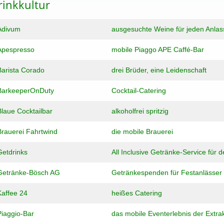
rinkkultur
Adivum
ausgesuchte Weine für jeden Anlas
Apespresso
mobile Piaggo APE Caffé-Bar
Barista Corado
drei Brüder, eine Leidenschaft
BarkeeperOnDuty
Cocktail-Catering
Blaue Cocktailbar
alkoholfrei spritzig
Brauerei Fahrtwind
die mobile Brauerei
Getdrinks
All Inclusive Getränke-Service für d
Getränke-Bösch AG
Getränkespenden für Festanlässer
Kaffee 24
heißes Catering
Piaggio-Bar
das mobile Eventerlebnis der Extra