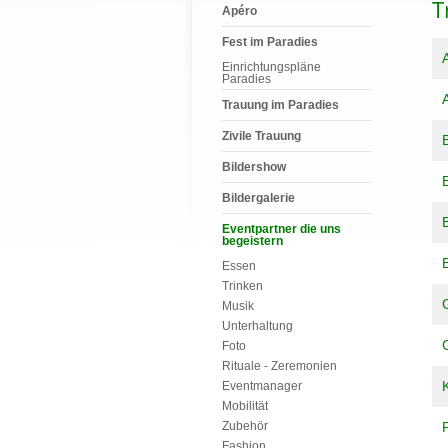
T
Apéro
Fest im Paradies
Einrichtungspläne
Paradies
Trauung im Paradies
Zivile Trauung
Bildershow
Bildergalerie
Eventpartner die uns
begeistern
Essen
Trinken
Musik
Unterhaltung
Foto
Rituale - Zeremonien
Eventmanager
Mobilität
Zubehör
Fashion