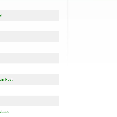
s!
ein Fest
klasse