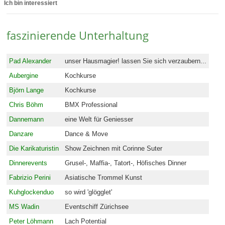
Ich bin interessiert
faszinierende Unterhaltung
Pad Alexander
unser Hausmagier! lassen Sie sich verzaubern...
Aubergine
Kochkurse
Björn Lange
Kochkurse
Chris Böhm
BMX Professional
Dannemann
eine Welt für Geniesser
Danzare
Dance & Move
Die Karikaturistin
Show Zeichnen mit Corinne Suter
Dinnerevents
Grusel-, Maffia-, Tatort-, Höfisches Dinner
Fabrizio Perini
Asiatische Trommel Kunst
Kuhglockenduo
so wird 'glögglet'
MS Wadin
Eventschiff Zürichsee
Peter Löhmann
Lach Potential