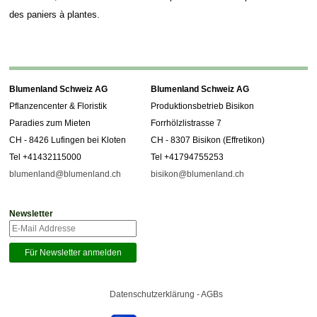
des paniers à plantes.
Blumenland Schweiz AG
Blumenland Schweiz AG
Pflanzencenter & Floristik
Produktionsbetrieb Bisikon
Paradies zum Mieten
Forrhölzlistrasse 7
CH - 8426 Lufingen bei Kloten
CH - 8307 Bisikon (Effretikon)
Tel +41432115000
Tel +41794755253
blumenland@blumenland.ch
bisikon@blumenland.ch
Newsletter
Datenschutzerklärung - AGBs