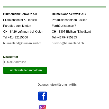
Blumenland Schweiz AG
Blumenland Schweiz AG
Pflanzencenter & Floristik
Produktionsbetrieb Bisikon
Paradies zum Mieten
Forrhölzlistrasse 7
CH - 8426 Lufingen bei Kloten
CH - 8307 Bisikon (Effretikon)
Tel +41432115000
Tel +41794755253
blumenland@blumenland.ch
bisikon@blumenland.ch
Newsletter
Datenschutzerklärung - AGBs