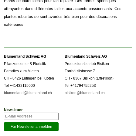
Plants de laurel idéals pour l'art topiaire. Des formes sphériques
attrayantes dans différentes tailles aux accents passionnants. Ces
plantes robustes se sont avérées très bien pour des décorations
extérieures.
Blumenland Schweiz AG
Blumenland Schweiz AG
Pflanzencenter & Floristik
Produktionsbetrieb Bisikon
Paradies zum Mieten
Forrhölzlistrasse 7
CH - 8426 Lufingen bei Kloten
CH - 8307 Bisikon (Effretikon)
Tel +41432115000
Tel +41794755253
blumenland@blumenland.ch
bisikon@blumenland.ch
Newsletter