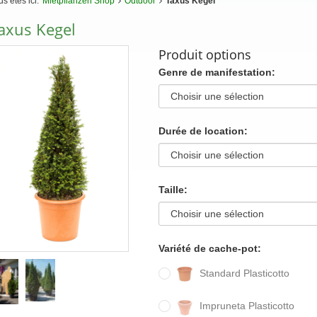
s êtes ici:
Mietpflanzen Shop
Outdoor
Taxus Kegel
axus Kegel
Produit options
Genre de manifestation:
Durée de location:
Taille:
Variété de cache-pot:
Standard Plasticotto
Impruneta Plasticotto