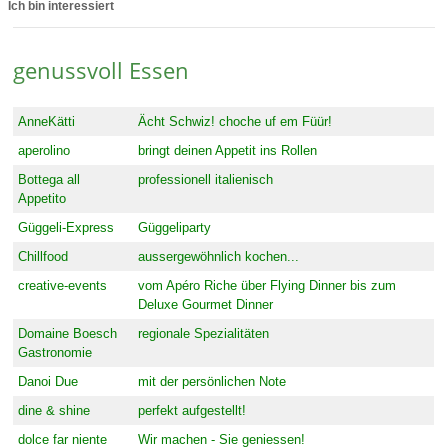
Ich bin interessiert
genussvoll Essen
AnneKätti
Ächt Schwiz!
choche uf em Füür!
aperolino
bringt deinen Appetit ins Rollen
Bottega all
professionell italienisch
Appetito
Güggeli-Express
Güggeliparty
Chillfood
aussergewöhnlich kochen...
creative-events
vom Apéro Riche über Flying Dinner bis zum
Deluxe Gourmet Dinner
Domaine Boesch
regionale Spezialitäten
Gastronomie
Danoi Due
mit der persönlichen Note
dine & shine
perfekt aufgestellt!
dolce far niente
Wir machen - Sie geniessen!