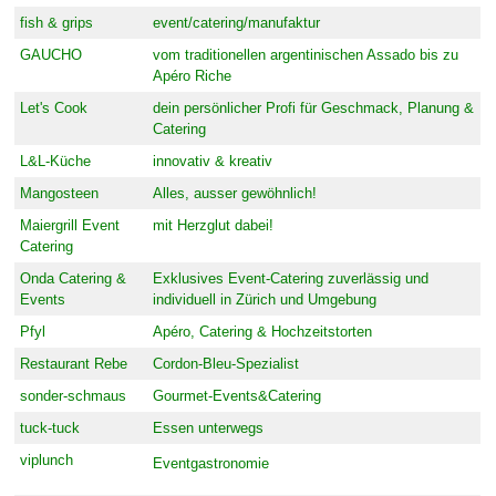
fish & grips
event/catering/manufaktur
GAUCHO
vom traditionellen argentinischen Assado bis zu
Apéro Riche
Let's Cook
dein persönlicher Profi für Geschmack, Planung &
Catering
L&L-Küche
innovativ & kreativ
Mangosteen
Alles, ausser gewöhnlich!
Maiergrill Event
mit Herzglut dabei!
Catering
Onda Catering &
Exklusives Event-Catering zuverlässig und
Events
individuell in Zürich und Umgebung
Pfyl
Apéro, Catering & Hochzeitstorten
Restaurant Rebe
Cordon-Bleu-Spezialist
sonder-schmaus
Gourmet-Events&Catering
tuck-tuck
Essen unterwegs
viplunch
Eventgastronomie