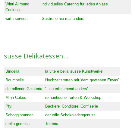
Winti Allround
individuelles Catering für jeden Anlass
Cooking
wirth serviert
Gastronomie mal anders
süsse Delikatessen...
Bindella
la vite è bella 'süsse Kunstwerke'
Boumbelle
Hochzeitstorten mit 'dem gewissen Etwas'
die rollende Gelateria
'...so erfrischend anders'
Minh Cakes
romantische Torten & Workshop
Pfyl
Bäckerei Conditorei Confiserie
Schoggibrunnen
der edle Schokoladengenuss
stella gemella
Torteria