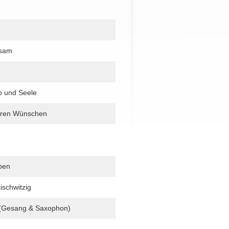
lsam
b und Seele
uren Wünschen
eben
ischwitzig
 (Gesang & Saxophon)