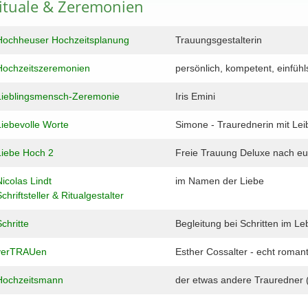
ituale & Zeremonien
Hochheuser Hochzeitsplanung
Trauungsgestalterin
Hochzeitszeremonien
persönlich, kompetent, einfüh
Lieblingsmensch-Zeremonie
Iris Emini
Liebevolle Worte
Simone - Traurednerin mit Lei
Liebe Hoch 2
Freie Trauung Deluxe nach e
Nicolas Lindt
im Namen der Liebe
chriftsteller & Ritualgestalter
chritte
Begleitung bei Schritten im L
verTRAUen
Esther Cossalter - echt romant
Hochzeitsmann
der etwas andere Trauredner