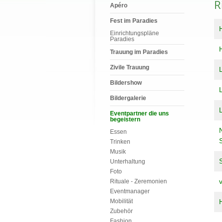
R
Apéro
Fest im Paradies
Einrichtungspläne
Paradies
Trauung im Paradies
Zivile Trauung
Bildershow
Bildergalerie
Eventpartner die uns
begeistern
Essen
S
Trinken
Musik
S
Unterhaltung
Foto
Rituale - Zeremonien
Eventmanager
Mobilität
Zubehör
Fashion