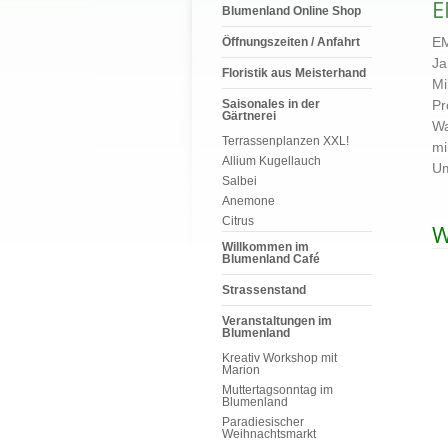
E
Blumenland Online Shop
E
Öffnungszeiten / Anfahrt
Ja
Floristik aus Meisterhand
Mi
Saisonales in der
Pr
Gärtnerei
Wa
Terrassenplanzen XXL!
mi
Allium Kugellauch
Um
Salbei
Anemone
Citrus
W
Willkommen im
Blumenland Café
Strassenstand
Veranstaltungen im
Blumenland
Kreativ Workshop mit
Marion
Muttertagsonntag im
Blumenland
Paradiesischer
Weihnachtsmarkt