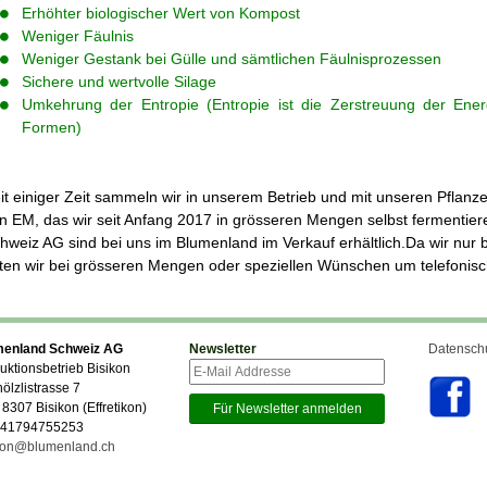
Erhöhter biologischer Wert von Kompost
Weniger Fäulnis
Weniger Gestank bei Gülle und sämtlichen Fäulnisprozessen
Sichere und wertvolle Silage
Umkehrung der Entropie (Entropie ist die Zerstreuung der Ene
Formen)
it einiger Zeit sammeln wir in unserem Betrieb und mit unseren Pflan
n EM, das wir seit Anfang 2017 in grösseren Mengen selbst fermentie
hweiz AG sind bei uns im Blumenland im Verkauf erhältlich.Da wir nu
tten wir bei grösseren Mengen oder speziellen Wünschen um telefonis
menland Schweiz AG
Newsletter
Datenschu
uktionsbetrieb Bisikon
hölzlistrasse 7
 8307 Bisikon (Effretikon)
+41794755253
kon@blumenland.ch