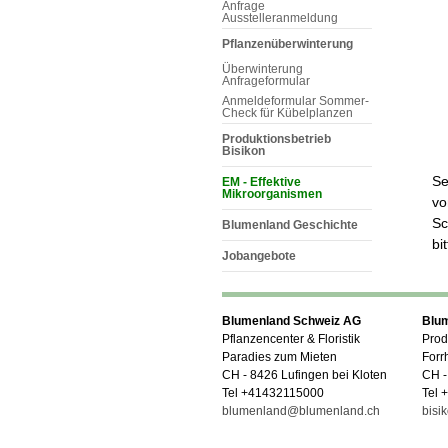
Anfrage
Ausstelleranmeldung
Pflanzenüberwinterung
Überwinterung
Anfrageformular
Anmeldeformular Sommer-
Check für Kübelplanzen
Produktionsbetrieb
Bisikon
Se
EM - Effektive
Mikroorganismen
vo
Sc
Blumenland Geschichte
bi
Jobangebote
Blumenland Schweiz AG
Blu
Pflanzencenter & Floristik
Prod
Paradies zum Mieten
Forr
CH - 8426 Lufingen bei Kloten
CH -
Tel +41432115000
Tel 
blumenland@blumenland.ch
bisi