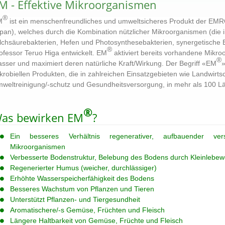
M - Effektive Mikroorganismen
®
M
ist ein menschenfreundliches und umweltsicheres Produkt der EM
pan), welches durch die Kombination nützlicher Mikroorganismen (die in
lchsäurebakterien, Hefen und Photosynthesebakterien, synergetische E
®
ofessor Teruo Higa entwickelt. EM
aktiviert bereits vorhandene Mikr
®
sser und maximiert deren natürliche Kraft/Wirkung. Der Begriff «EM
»
krobiellen Produkten, die in zahlreichen Einsatzgebieten wie Landwirtsc
weltreinigung/-schutz und Gesundheitsversorgung, in mehr als 100 Lä
®
as bewirken EM
?
Ein besseres Verhältnis regenerativer, aufbauender ver
Mikroorganismen
Verbesserte Bodenstruktur, Belebung des Bodens durch Kleinlebe
Regenerierter Humus (weicher, durchlässiger)
Erhöhte Wasserspeicherfähigkeit des Bodens
Besseres Wachstum von Pflanzen und Tieren
Unterstützt Pflanzen- und Tiergesundheit
Aromatischere/-s Gemüse, Früchten und Fleisch
Längere Haltbarkeit von Gemüse, Früchte und Fleisch