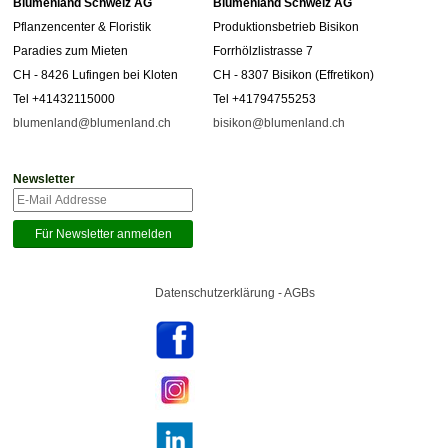
Blumenland Schweiz AG
Blumenland Schweiz AG
Pflanzencenter & Floristik
Produktionsbetrieb Bisikon
Paradies zum Mieten
Forrhölzlistrasse 7
CH - 8426 Lufingen bei Kloten
CH - 8307 Bisikon (Effretikon)
Tel +41432115000
Tel +41794755253
blumenland@blumenland.ch
bisikon@blumenland.ch
Newsletter
Datenschutzerklärung - AGBs