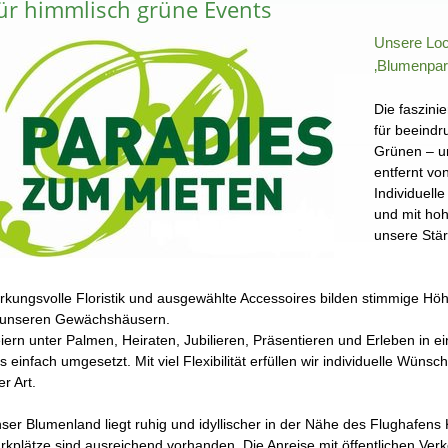
ür himmlisch grüne Events
Unsere Loc
‚Blumenpar
Die faszin
für beeindr
Grünen – u
entfernt vo
Individuelle
und mit hoh
unsere Stär
rkungsvolle Floristik und ausgewählte Accessoires bilden stimmige Höh
 unseren Gewächshäusern.
iern unter Palmen, Heiraten, Jubilieren, Präsentieren und Erleben in
s einfach umgesetzt. Mit viel Flexibilität erfüllen wir individuelle Wüns
ler Art.
ser Blumenland liegt ruhig und idyllischer in der Nähe des Flughafens 
rkplätze sind ausreichend vorhanden. Die Anreise mit öffentlichen Verke