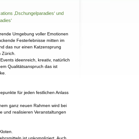
ations ‚Dschungelparadies‘ und
adies‘
ierende Umgebung voller Emotionen
uckende Festerlebnisse mitten im
nd das nur einen Katzensprung
n Zürich.
 Events ideenreich, kreativ, natürlich
em Qualitätsanspruch das ist
ke.
epunkte für jeden festlichen Anlass
 einem ganz neuen Rahmen wird bei
che und realisieren Veranstaltungen
Kloten.
hrsmitteln ist unkompliziert. Auch