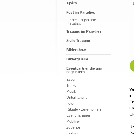
F
Apéro
Fest im Paradies
Einrichtungspläne
Paradies
Trauung im Paradies
Zivile Trauung
Bildershow
Bildergalerie
Eventpartner die uns
begeistern
Essen
Trinken
Wi
Musik
in
Unterhaltung
Fe
Foto
un
Rituale - Zeremonien
al
Eventmanager
Mobilität
Un
Zubehör
Pa
Fashion